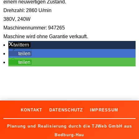
einem neuwertigen Zustand.
Drehzahl: 2860 U/min
380V, 240W
Maschinennummer: 947265
Maschine wird ohne Garantie verkauft.
twittern
teilen
teilen
KONTAKT
DATENSCHUTZ
IMPRESSUM
Planung und Realisierung durch die
TJWeb GmbH
aus
Bedburg-Hau