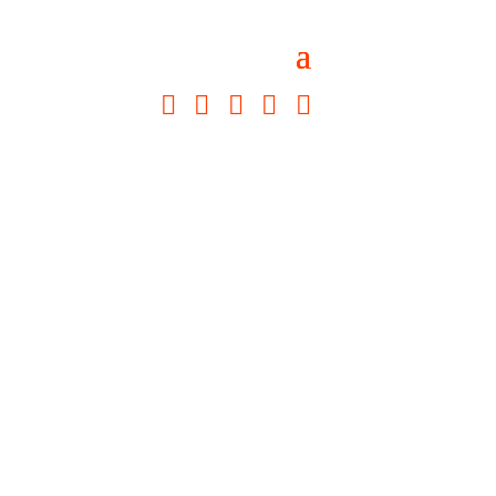




