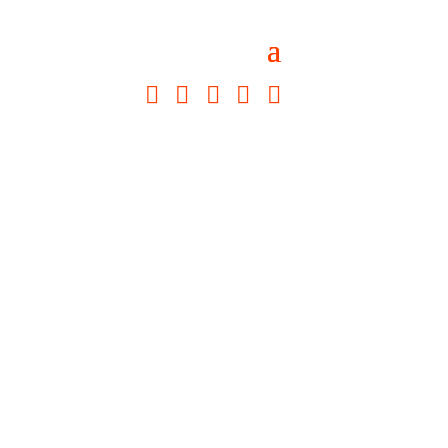




