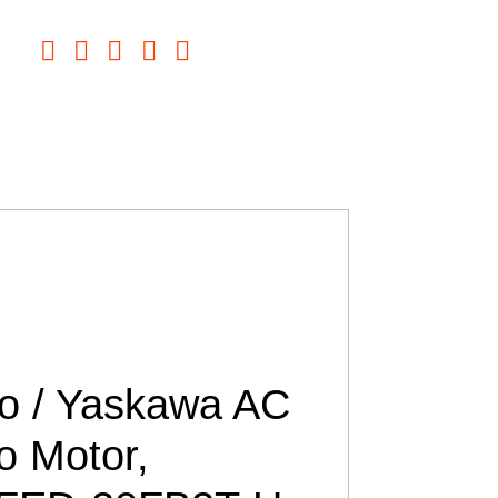





o / Yaskawa AC
o Motor,