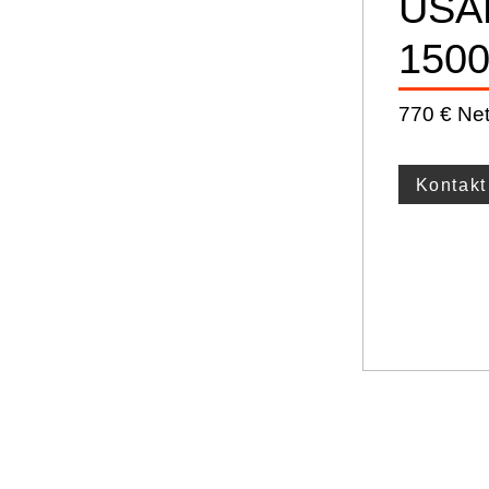
USA
1500
770 € Net
Kontak